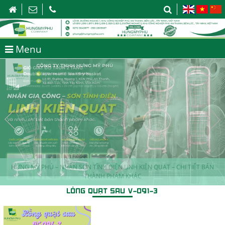
Menu
HƯNG MỸ PHÚ – NHẬN SƠN TĨNH ĐIỆN LINH KIỆN QUẠT – CHI TIẾT BÁN
THÀNH PHẨM KHÁC
LỒNG QUẠT SAU V-091-3