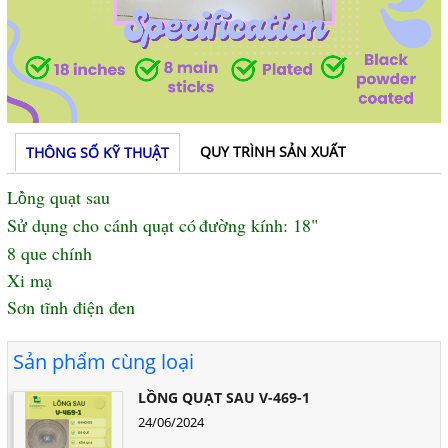
QUY TRÌNH SẢN XUẤT
THÔNG SỐ KỸ THUẬT
L
ng qu
t sau
ồ
ạ
S
d
ng cho c
á
nh qu
t c
ó
đ
ng k
í
nh: 18"
ử
ụ
ạ
ườ
8 que chính
Xi mạ
Sơn tĩnh điện đen
Sản phẩm cùng loại
LỒNG QUẠT SAU V-469-1
24/06/2024