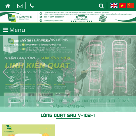
Menu
HƯNG MỸ PHÚ – NHẬN SƠN TĨNH ĐIỆN LINH KIỆN QUẠT – CHI TIẾT BÁN
THÀNH PHẨM KHÁC
LỒNG QUẠT SAU V-102-1