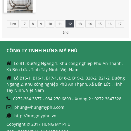
First
7
8
9
10
11
12
13
14
15
16
17
End
CÔNG TY TNHH HƯNG MỸ PHÚ
Lô B1, Đường Ngang 1, Khu công nghiệp Phú An Thạnh,
Xã Bến Lức , Tỉnh Tây Ninh, Việt Nam
Lô B15-1, B16-1, B17-1, B18-2, B19-2, B20-2, B21-2, Đường
Ngang 2, Khu công nghiệp Phú An Thạnh, Xã Bến Lức , Tỉnh
Tây Ninh, Việt Nam
0272-364 3877 - 034 270 6899 - Xưởng 2 : 0272.3647328
phung@hungmyphu.com
http://hungmyphu.vn
Copyright © 2017 HUNG MY PHU