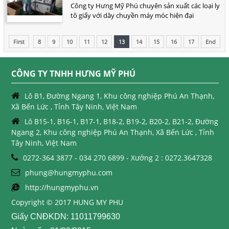
Công ty Hưng Mỹ Phú chuyên sản xuất các loại ly
tô giấy với dây chuyền máy móc hiện đại
First
8
9
10
11
12
13
14
15
16
17
End
CÔNG TY TNHH HƯNG MỸ PHÚ
Lô B1, Đường Ngang 1, Khu công nghiệp Phú An Thạnh,
Xã Bến Lức , Tỉnh Tây Ninh, Việt Nam
Lô B15-1, B16-1, B17-1, B18-2, B19-2, B20-2, B21-2, Đường
Ngang 2, Khu công nghiệp Phú An Thạnh, Xã Bến Lức , Tỉnh
Tây Ninh, Việt Nam
0272-364 3877 - 034 270 6899 - Xưởng 2 : 0272.3647328
phung@hungmyphu.com
http://hungmyphu.vn
Copyright © 2017 HUNG MY PHU
Giấy CNĐKDN: 11011799630