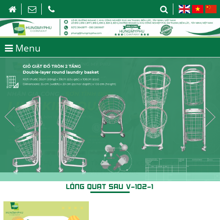
Menu
HƯNG MỸ PHÚ – NHẬN SƠN TĨNH ĐIỆN LINH KIỆN QUẠT – CHI TIẾT BÁN
THÀNH PHẨM KHÁC
LỒNG QUẠT SAU V-102-1