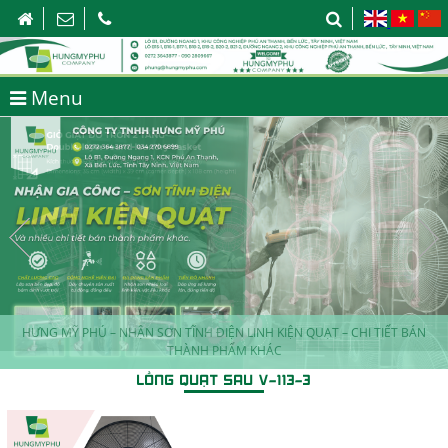
Menu
HƯNG MỸ PHÚ – NHẬN SƠN TĨNH ĐIỆN LINH KIỆN QUẠT – CHI TIẾT BÁN
THÀNH PHẨM KHÁC
LỒNG QUẠT SAU V-113-3