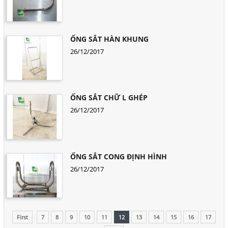
ỐNG SẮT HÀN KHUNG
26/12/2017
ỐNG SẮT CHỮ L GHÉP
26/12/2017
ỐNG SẮT CONG ĐỊNH HÌNH
26/12/2017
First
7
8
9
10
11
12
13
14
15
16
17