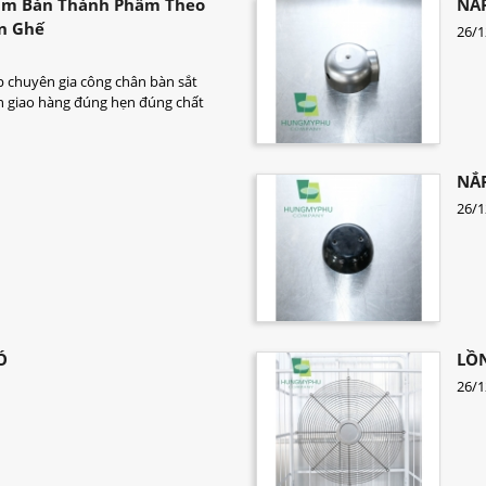
ẩm Bán Thành Phẩm Theo
NẮP
n Ghế
26/1
 chuyên gia công chân bàn sắt
n giao hàng đúng hẹn đúng chất
NẮP
26/1
Ó
LỒ
26/1