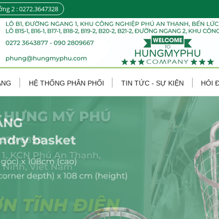
ởng 2 : 0272.3647328
ÀNG
HỆ THỐNG PHÂN PHỐI
TIN TỨC - SỰ KIỆN
HỎI 