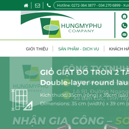
Hotline: 0272-364 3877 - 034 270 6899 - Xư
GIỚI THIỆU
SẢN PHẨM - DỊCH VỤ
KHÁCH H