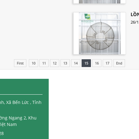
LỒ
26/1
First
10
11
12
13
14
15
16
17
End
, Xã Bến Lức , Tỉnh
Đường Ngang 2, Khu
Việt Nam
28