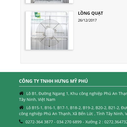
LỒNG QUẠT
26/12/2017
CÔNG TY TNHH HƯNG MỸ PHÚ
Lô B1, Đường Ngang 1, Khu công nghiệp Phú An Thạnh
Tây Ninh, Việt Nam
Lô B15-1, B16-1, B17-1, B18-2, B19-2, B20-2, B21-2, 
công nghiệp Phú An Thạnh, Xã Bến Lức , Tỉnh Tây Ninh, 
0272-364 3877 - 034 270 6899 - Xưởng 2 : 0272.36473