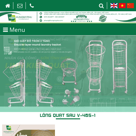
Menu
HƯNG MỸ PHÚ – NHẬN SƠN TĨNH ĐIỆN LINH KIỆN QUẠT – CHI TIẾT BÁN
THÀNH PHẨM KHÁC
LỒNG QUẠT SAU V-465-1