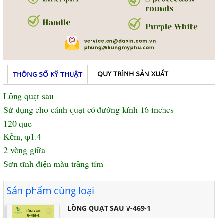
QUY TRÌNH SẢN XUẤT
THÔNG SỐ KỸ THUẬT
L
ng quạt sau
ồ
S
d
ng cho c
á
nh qu
t c
ó
đ
ng k
í
nh 16 inches
ử
ụ
ạ
ườ
120 que
K
m,
φ1.4
ẽ
2 vòng gi
a
ữ
S
n t
ĩ
nh
đ
i
n m
à
u tr
ng tím
ơ
ệ
ắ
Sản phẩm cùng loại
LỒNG QUẠT SAU V-469-1