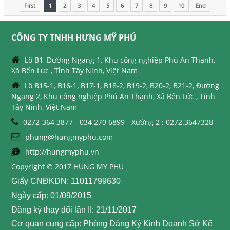
First
1
2
3
4
5
6
7
8
9
10
End
CÔNG TY TNHH HƯNG MỸ PHÚ
Lô B1, Đường Ngang 1, Khu công nghiệp Phú An Thạnh,
Xã Bến Lức , Tỉnh Tây Ninh, Việt Nam
Lô B15-1, B16-1, B17-1, B18-2, B19-2, B20-2, B21-2, Đường
Ngang 2, Khu công nghiệp Phú An Thạnh, Xã Bến Lức , Tỉnh
Tây Ninh, Việt Nam
0272-364 3877 - 034 270 6899 - Xưởng 2 : 0272.3647328
phung@hungmyphu.com
http://hungmyphu.vn
Copyright © 2017 HUNG MY PHU
Giấy CNĐKDN: 11011799630
Ngày cấp: 01/09/2015
Đăng ký thay đổi lần II: 21/11/2017
Cơ quan cung cấp: Phòng Đăng Ký Kinh Doanh Sở Kế