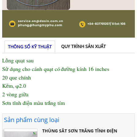
QUY TRÌNH SẢN XUẤT
THÔNG SỐ KỸ THUẬT
L
ng quạt sau
ồ
S
d
ng cho c
á
nh qu
t c
ó
đ
ng k
í
nh 16 inches
ử
ụ
ạ
ườ
20 que chính
K
m,
φ2.0
ẽ
2 vòng gi
a
ữ
S
n t
ĩ
nh
đ
i
n m
à
u tr
ng tím
ơ
ệ
ắ
Sản phẩm cùng loại
THÙNG SẮT SƠN TRẮNG TĨNH ĐIỆN