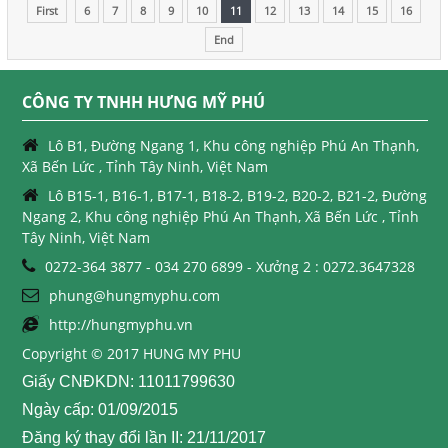
First
6
7
8
9
10
11
12
13
14
15
16
End
CÔNG TY TNHH HƯNG MỸ PHÚ
Lô B1, Đường Ngang 1, Khu công nghiệp Phú An Thạnh,
Xã Bến Lức , Tỉnh Tây Ninh, Việt Nam
Lô B15-1, B16-1, B17-1, B18-2, B19-2, B20-2, B21-2, Đường
Ngang 2, Khu công nghiệp Phú An Thạnh, Xã Bến Lức , Tỉnh
Tây Ninh, Việt Nam
0272-364 3877 - 034 270 6899 - Xưởng 2 : 0272.3647328
phung@hungmyphu.com
http://hungmyphu.vn
Copyright © 2017 HUNG MY PHU
Giấy CNĐKDN: 11011799630
Ngày cấp: 01/09/2015
Đăng ký thay đổi lần II: 21/11/2017