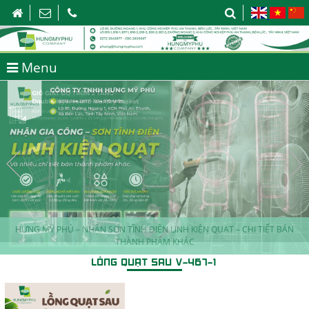
Menu
HƯNG MỸ PHÚ – NHẬN SƠN TĨNH ĐIỆN LINH KIỆN QUẠT – CHI TIẾT BÁN
THÀNH PHẨM KHÁC
LỒNG QUẠT SAU V-467-1