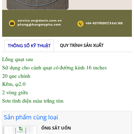
QUY TRÌNH SẢN XUẤT
THÔNG SỐ KỸ THUẬT
L
ng quạt sau
ồ
S
d
ng cho c
á
nh qu
t c
ó
đ
ng k
í
nh 16 inches
ử
ụ
ạ
ườ
20 que chính
K
m,
φ2.0
ẽ
2 vòng gi
a
ữ
S
n t
ĩ
nh
đ
i
n m
à
u tr
ng tím
ơ
ệ
ắ
Sản phẩm cùng loại
ỐNG SẮT UỐN