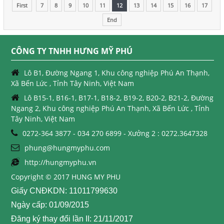
First
7
8
9
10
11
12
13
14
15
16
17
End
CÔNG TY TNHH HƯNG MỸ PHÚ
Lô B1, Đường Ngang 1, Khu công nghiệp Phú An Thạnh,
Xã Bến Lức , Tỉnh Tây Ninh, Việt Nam
Lô B15-1, B16-1, B17-1, B18-2, B19-2, B20-2, B21-2, Đường
Ngang 2, Khu công nghiệp Phú An Thạnh, Xã Bến Lức , Tỉnh
Tây Ninh, Việt Nam
0272-364 3877 - 034 270 6899 - Xưởng 2 : 0272.3647328
phung@hungmyphu.com
http://hungmyphu.vn
Copyright © 2017 HUNG MY PHU
Giấy CNĐKDN: 11011799630
Ngày cấp: 01/09/2015
Đăng ký thay đổi lần II: 21/11/2017