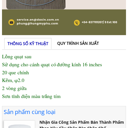
QUY TRÌNH SẢN XUẤT
THÔNG SỐ KỸ THUẬT
L
ng quạt sau
ồ
S
d
ng cho c
á
nh qu
t c
ó
đ
ng k
í
nh 16 inches
ử
ụ
ạ
ườ
20 que chính
K
m,
φ2.0
ẽ
2 vòng gi
a
ữ
S
n t
ĩ
nh
đ
i
n m
à
u tr
ng tím
ơ
ệ
ắ
Sản phẩm cùng loại
Nhận Gia Công Sản Phẩm Bán Thành Phẩm