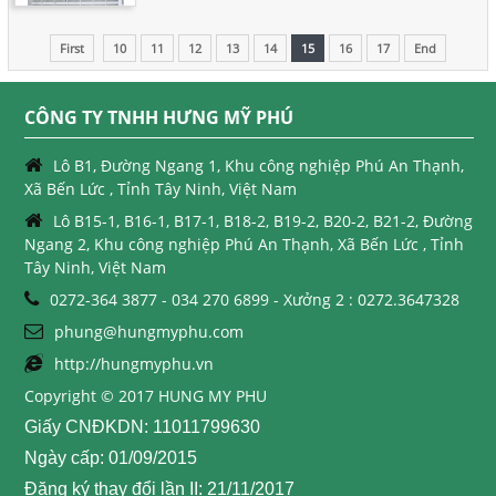
First
10
11
12
13
14
15
16
17
End
CÔNG TY TNHH HƯNG MỸ PHÚ
Lô B1, Đường Ngang 1, Khu công nghiệp Phú An Thạnh,
Xã Bến Lức , Tỉnh Tây Ninh, Việt Nam
Lô B15-1, B16-1, B17-1, B18-2, B19-2, B20-2, B21-2, Đường
Ngang 2, Khu công nghiệp Phú An Thạnh, Xã Bến Lức , Tỉnh
Tây Ninh, Việt Nam
0272-364 3877 - 034 270 6899 - Xưởng 2 : 0272.3647328
phung@hungmyphu.com
http://hungmyphu.vn
Copyright © 2017 HUNG MY PHU
Giấy CNĐKDN: 11011799630
Ngày cấp: 01/09/2015
Đăng ký thay đổi lần II: 21/11/2017