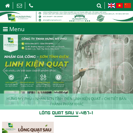
Menu
HƯNG MỸ PHÚ – NHẬN SƠN TĨNH ĐIỆN LINH KIỆN QUẠT – CHI TIẾT BÁN
THÀNH PHẨM KHÁC
LỒNG QUẠT SAU V-467-1