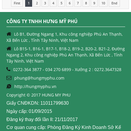
First
1
2
3
4
5
6
7
8
9
10
End
CÔNG TY TNHH HƯNG MỸ PHÚ
Lô B1, Đường Ngang 1, Khu công nghiệp Phú An Thạnh,
Xã Bến Lức , Tỉnh Tây Ninh, Việt Nam
Lô B15-1, B16-1, B17-1, B18-2, B19-2, B20-2, B21-2, Đường
Ngang 2, Khu công nghiệp Phú An Thạnh, Xã Bến Lức , Tỉnh
Tây Ninh, Việt Nam
0272-364 3877 - 034 270 6899 - Xưởng 2 : 0272.3647328
phung@hungmyphu.com
http://hungmyphu.vn
Copyright © 2017 HUNG MY PHU
Giấy CNĐKDN: 11011799630
Ngày cấp: 01/09/2015
Đăng ký thay đổi lần II: 21/11/2017
Cơ quan cung cấp: Phòng Đăng Ký Kinh Doanh Sở Kế