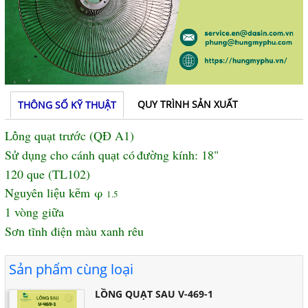
QUY TRÌNH SẢN XUẤT
THÔNG SỐ KỸ THUẬT
L
ng qu
t tr
c (QĐ A1)
ồ
ạ
ướ
S
d
ng cho c
á
nh qu
t c
ó
đ
ng k
í
nh: 18"
ử
ụ
ạ
ườ
120 que (TL102)
Nguyên li
u k
m
φ
ệ
ẽ
1.5
1 vòng gi
a
ữ
S
n tĩnh điện m
à
u xanh rêu
ơ
Sản phẩm cùng loại
LỒNG QUẠT SAU V-469-1