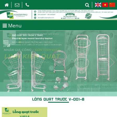
Menu
HƯNG MỸ PHÚ – NHẬN SƠN TĨNH ĐIỆN LINH KIỆN QUẠT – CHI TIẾT BÁN
THÀNH PHẨM KHÁC
LỒNG QUẠT TRƯỚC V-001-8