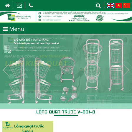
Menu
HƯNG MỸ PHÚ – NHẬN SƠN TĨNH ĐIỆN LINH KIỆN QUẠT – CHI TIẾT BÁN
THÀNH PHẨM KHÁC
LỒNG QUẠT TRƯỚC V-001-8