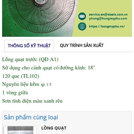
QUY TRÌNH SẢN XUẤT
THÔNG SỐ KỸ THUẬT
L
ng qu
t tr
c (QĐ A1)
ồ
ạ
ướ
S
d
ng cho c
á
nh qu
t c
ó
đ
ng k
í
nh: 18"
ử
ụ
ạ
ườ
120 que (TL102)
Nguyên li
u k
m
φ
ệ
ẽ
1.5
1 vòng gi
a
ữ
S
n tĩnh điện m
à
u xanh rêu
ơ
Sản phẩm cùng loại
LỒNG QUẠT