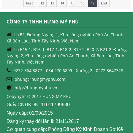
First
12
13
14
15
16
17
End
CÔNG TY TNHH HƯNG MỸ PHÚ
Lô B1, Đường Ngang 1, Khu công nghiệp Phú An Thạnh,
Xã Bến Lức , Tỉnh Tây Ninh, Việt Nam
Lô B15-1, B16-1, B17-1, B18-2, B19-2, B20-2, B21-2, Đường
Ngang 2, Khu công nghiệp Phú An Thạnh, Xã Bến Lức , Tỉnh
Tây Ninh, Việt Nam
0272-364 3877 - 034 270 6899 - Xưởng 2 : 0272.3647328
phung@hungmyphu.com
http://hungmyphu.vn
Copyright © 2017 HUNG MY PHU
Giấy CNĐKDN: 11011799630
Ngày cấp: 01/09/2015
Đăng ký thay đổi lần II: 21/11/2017
Cơ quan cung cấp: Phòng Đăng Ký Kinh Doanh Sở Kế