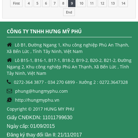
First
4
5
6
7
8
9
10
11
12
13
14
End
CÔNG TY TNHH HƯNG MỸ PHÚ
Lô B1, Đường Ngang 1, Khu công nghiệp Phú An Thạnh,
Xã Bến Lức , Tỉnh Tây Ninh, Việt Nam
Lô B15-1, B16-1, B17-1, B18-2, B19-2, B20-2, B21-2, Đường
Ngang 2, Khu công nghiệp Phú An Thạnh, Xã Bến Lức , Tỉnh
Tây Ninh, Việt Nam
0272-364 3877 - 034 270 6899 - Xưởng 2 : 0272.3647328
phung@hungmyphu.com
http://hungmyphu.vn
Copyright © 2017 HUNG MY PHU
Giấy CNĐKDN: 11011799630
Ngày cấp: 01/09/2015
Đăng ký thay đổi lần II: 21/11/2017