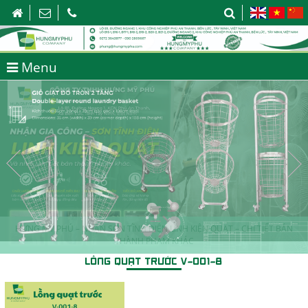
Menu
HƯNG MỸ PHÚ – NHẬN SƠN TĨNH ĐIỆN LINH KIỆN QUẠT – CHI TIẾT BÁN
THÀNH PHẨM KHÁC
LỒNG QUẠT TRƯỚC V-001-8