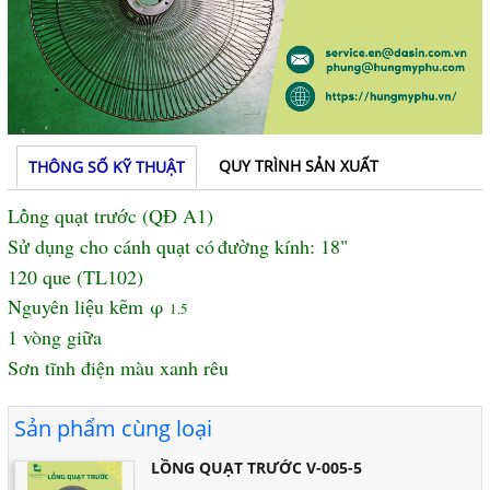
QUY TRÌNH SẢN XUẤT
THÔNG SỐ KỸ THUẬT
L
ng qu
t tr
c (QĐ A1)
ồ
ạ
ướ
S
d
ng cho c
á
nh qu
t c
ó
đ
ng k
í
nh: 18"
ử
ụ
ạ
ườ
120 que (TL102)
Nguyên li
u k
m
φ
ệ
ẽ
1.5
1 vòng gi
a
ữ
S
n tĩnh điện m
à
u xanh rêu
ơ
Sản phẩm cùng loại
LỒNG QUẠT TRƯỚC V-005-5