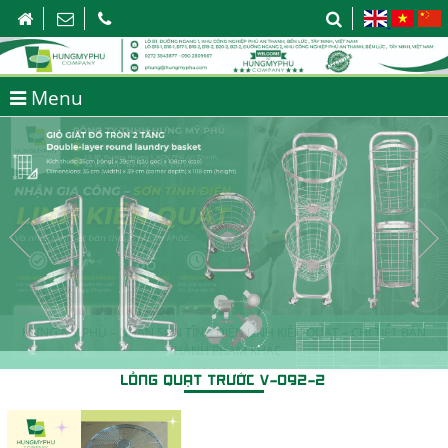
Menu
HƯNG MỸ PHÚ – NHẬN SƠN TĨNH ĐIỆN LINH KIỆN QUẠT – CHI TIẾT BÁN
THÀNH PHẨM KHÁC
LỒNG QUẠT TRƯỚC V-092-2