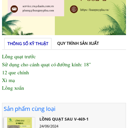
QUY TRÌNH SẢN XUẤT
THÔNG SỐ KỸ THUẬT
L
ng qu
t tr
c
ồ
ạ
ướ
S
d
ng cho c
á
nh qu
t c
ó
đ
ng k
í
nh: 18"
ử
ụ
ạ
ườ
12 que chính
Xi mạ
Lồng xoắn
Sản phẩm cùng loại
LỒNG QUẠT SAU V-469-1
24/06/2024