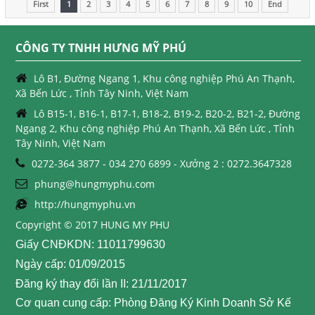
First
1
2
3
4
5
6
7
8
9
10
End
CÔNG TY TNHH HƯNG MỸ PHÚ
Lô B1, Đường Ngang 1, Khu công nghiệp Phú An Thạnh,
Xã Bến Lức , Tỉnh Tây Ninh, Việt Nam
Lô B15-1, B16-1, B17-1, B18-2, B19-2, B20-2, B21-2, Đường
Ngang 2, Khu công nghiệp Phú An Thạnh, Xã Bến Lức , Tỉnh
Tây Ninh, Việt Nam
0272-364 3877 - 034 270 6899 - Xưởng 2 : 0272.3647328
phung@hungmyphu.com
http://hungmyphu.vn
Copyright © 2017 HUNG MY PHU
Giấy CNĐKDN: 11011799630
Ngày cấp: 01/09/2015
Đăng ký thay đổi lần II: 21/11/2017
Cơ quan cung cấp: Phòng Đăng Ký Kinh Doanh Sở Kế