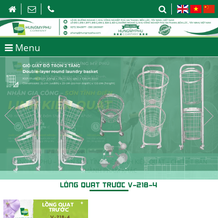
Menu
HƯNG MỸ PHÚ – NHẬN SƠN TĨNH ĐIỆN LINH KIỆN QUẠT – CHI TIẾT BÁN
THÀNH PHẨM KHÁC
LỒNG QUẠT TRƯỚC V-218-4