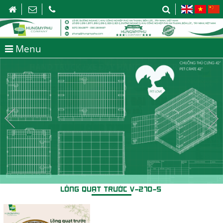
Menu
HƯNG MỸ PHÚ - NIỀM TIN TRONG TỪNG SẢN PHẨM
LỒNG QUẠT TRƯỚC V-270-5