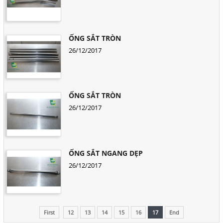
ỐNG SẮT TRÒN
26/12/2017
ỐNG SẮT TRÒN
26/12/2017
ỐNG SẮT NGANG DẸP
26/12/2017
First
12
13
14
15
16
17
End