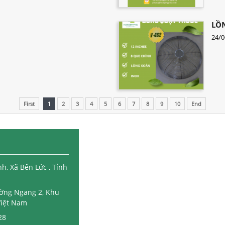
LỒ
24/0
First
1
2
3
4
5
6
7
8
9
10
End
, Xã Bến Lức , Tỉnh
Đường Ngang 2, Khu
Việt Nam
28