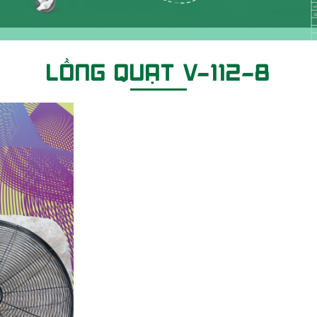
LỒNG QUẠT V-112-8