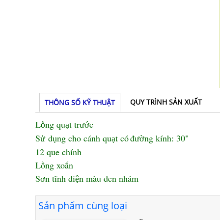
QUY TRÌNH SẢN XUẤT
THÔNG SỐ KỸ THUẬT
L
ng qu
t tr
c
ồ
ạ
ướ
S
d
ng cho cánh qu
t có
đ
ng kính: 30"
ử
ụ
ạ
ườ
12 que chính
Lồng xoắn
S
n tĩnh đi
n m
à
u
đ
en nhám
ơ
ệ
Sản phẩm cùng loại