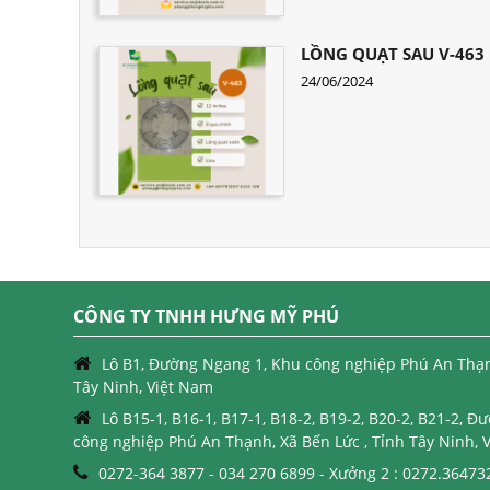
LỒNG QUẠT SAU V-463
24/06/2024
CÔNG TY TNHH HƯNG MỸ PHÚ
Lô B1, Đường Ngang 1, Khu công nghiệp Phú An Thạnh
Tây Ninh, Việt Nam
Lô B15-1, B16-1, B17-1, B18-2, B19-2, B20-2, B21-2, 
công nghiệp Phú An Thạnh, Xã Bến Lức , Tỉnh Tây Ninh, 
0272-364 3877 - 034 270 6899 - Xưởng 2 : 0272.36473