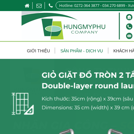
Hotline: 0272-364 3877 - 034 270 6899 - Xư
GIỚI THIỆU
SẢN PHẨM - DỊCH VỤ
KHÁCH H