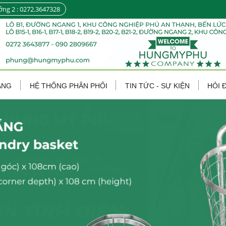
ởng 2 : 0272.3647328
ÀNG
HỆ THỐNG PHÂN PHỐI
TIN TỨC - SỰ KIỆN
HỎI 