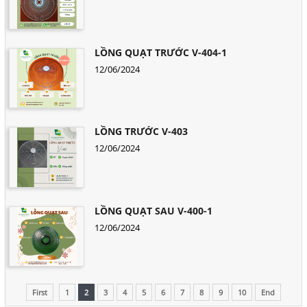
LỒNG QUẠT TRƯỚC V-404-1
12/06/2024
LỒNG TRƯỚC V-403
12/06/2024
LỒNG QUẠT SAU V-400-1
12/06/2024
First
1
2
3
4
5
6
7
8
9
10
End