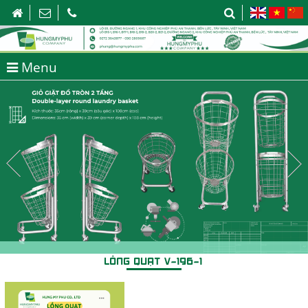
Menu
LỒNG QUẠT V-196-1