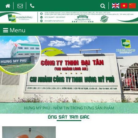
Menu
HƯNG MỸ PHÚ - NIỀM TIN TRONG TỪNG SẢN PHẨM
HƯNG MỸ PHÚ - GIA CÔNG CƠ KHÍ TỔNG HỢP
ỐNG SẮT TAM GIÁC