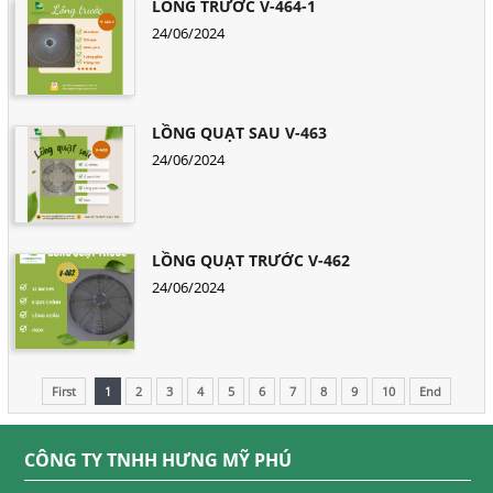
LỒNG TRƯỚC V-464-1
24/06/2024
LỒNG QUẠT SAU V-463
24/06/2024
LỒNG QUẠT TRƯỚC V-462
24/06/2024
First
1
2
3
4
5
6
7
8
9
10
End
CÔNG TY TNHH HƯNG MỸ PHÚ