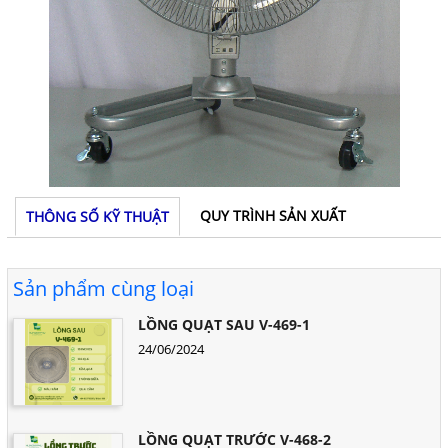
QUY TRÌNH SẢN XUẤT
THÔNG SỐ KỸ THUẬT
Sản phẩm cùng loại
LỒNG QUẠT SAU V-469-1
24/06/2024
LỒNG QUẠT TRƯỚC V-468-2