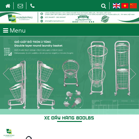
Menu
HƯNG MỸ PHÚ – NHẬN SƠN TĨNH ĐIỆN LINH KIỆN QUẠT – CHI TIẾT BÁN
THÀNH PHẨM KHÁC
XE ĐẨY HÀNG 800LBS