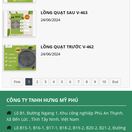
LỒNG QUẠT SAU V-463
24/06/2024
LỒNG QUẠT TRƯỚC V-462
24/06/2024
First
1
2
3
4
5
6
7
8
9
10
End
CÔNG TY TNHH HƯNG MỸ PHÚ
Lô B1, Đường Ngang 1, Khu công nghiệp Phú An Thạnh,
Xã Bến Lức , Tỉnh Tây Ninh, Việt Nam
Lô B15-1, B16-1, B17-1, B18-2, B19-2, B20-2, B21-2, Đường