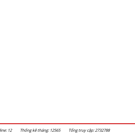
ine:
12
Thống kê tháng:
12565
Tổng truy cập:
2732788