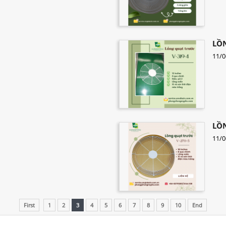
LỒN
11/0
LỒN
11/0
First
1
2
3
4
5
6
7
8
9
10
End