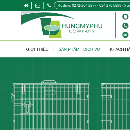
Hotline: 0272-364 3877 - 034 270 6899 - Xư
GIỚI THIỆU
SẢN PHẨM - DỊCH VỤ
KHÁCH H