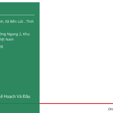
, Xã Bến Lức , Tỉnh
Đường Ngang 2, Khu
Việt Nam
28
Kế Hoạch Và Đầu
Onl