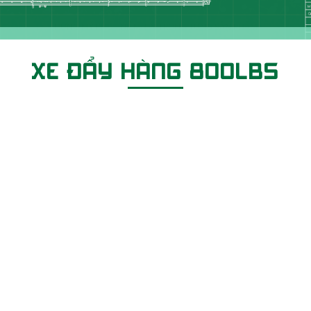
HƯNG MỸ PHÚ - NIỀM TIN TRONG TỪNG SẢN PHẨM
XE ĐẨY HÀNG 800LBS