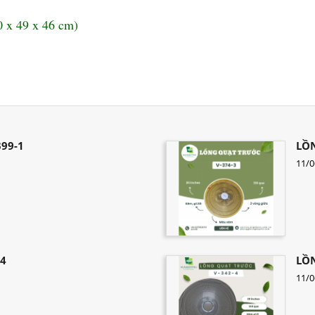
0 x 49 x 46 cm)
99-1
LỒN
11/0
-4
LỒN
11/0