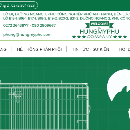
ởng 2 : 0272.3647328
ÀNG
HỆ THỐNG PHÂN PHỐI
TIN TỨC - SỰ KIỆN
HỎI 