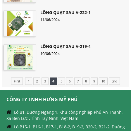
LỒNG QUẠT SAU V-222-1
11/06/2024
LỒNG QUẠT SAU V-219-4
10/06/2024
First
1
2
3
4
5
6
7
8
9
10
End
CÔNG TY TNHH HƯNG MỸ PHÚ
Lô B1, Đường Ngang 1, Khu công nghiệp Phú An Thạnh,
Xã Bến Lức , Tỉnh Tây Ninh, Việt Nam
Lô B15-1, B16-1, B17-1, B18-2, B19-2, B20-2, B21-2, Đường