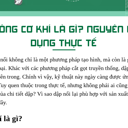
CÔNG CƠ KHÍ LÀ GÌ? NGUYÊN
DỤNG THỰC TẾ
 nổi không chỉ là một phương pháp tạo hình, mà còn là g
loại. Khác với các phương pháp cắt gọt truyền thống, dập
ên trong. Chính vì vậy, kỹ thuật này ngày càng được ứn
 Tuy quen thuộc trong thực tế, nhưng không phải ai cũng
của chi tiết dập? Vì sao dập nổi lại phù hợp với sản xu
đây.
 là gì?