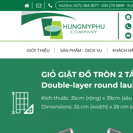
Hotline: 0272-364 3877 - 034 270 6899 - Xư
GIỚI THIỆU
SẢN PHẨM - DỊCH VỤ
KHÁCH H