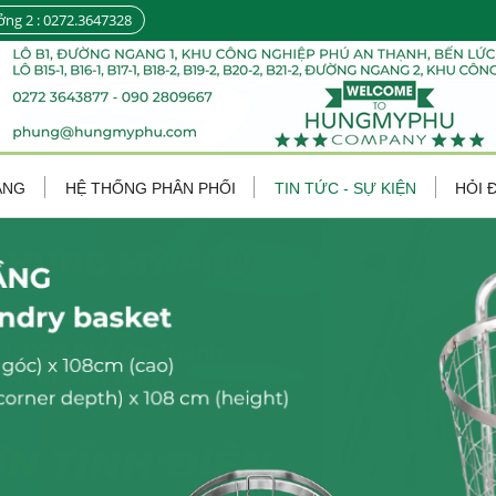
ởng 2 : 0272.3647328
ÀNG
HỆ THỐNG PHÂN PHỐI
TIN TỨC - SỰ KIỆN
HỎI 