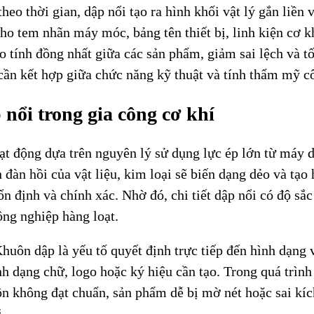
eo thời gian, dập nổi tạo ra hình khối vật lý gắn liền v
cho tem nhãn máy móc, bảng tên thiết bị, linh kiện cơ k
 tính đồng nhất giữa các sản phẩm, giảm sai lệch và tố
cần kết hợp giữa chức năng kỹ thuật và tính thẩm mỹ c
 nổi trong gia công cơ khí
t động dựa trên nguyên lý sử dụng lực ép lớn từ máy dậ
 đàn hồi của vật liệu, kim loại sẽ biến dạng dẻo và tạo
ổn định và chính xác. Nhờ đó, chi tiết dập nổi có độ s
ông nghiệp hàng loạt.
huôn dập là yếu tố quyết định trực tiếp đến hình dạng v
 dạng chữ, logo hoặc ký hiệu cần tạo. Trong quá trình 
ôn không đạt chuẩn, sản phẩm dễ bị mờ nét hoặc sai kích
.