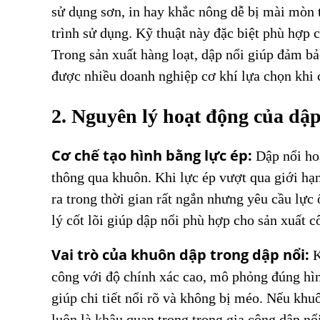
sử dụng sơn, in hay khắc nông dễ bị mài mòn th
trình sử dụng. Kỹ thuật này đặc biệt phù hợp 
Trong sản xuất hàng loạt, dập nổi giúp đảm bảo
được nhiều doanh nghiệp cơ khí lựa chọn khi 
2. Nguyên lý hoạt động của dập
Cơ chế tạo hình bằng lực ép:
Dập nổi hoạ
thông qua khuôn. Khi lực ép vượt qua giới hạn
ra trong thời gian rất ngắn nhưng yêu cầu lực 
lý cốt lõi giúp dập nổi phù hợp cho sản xuất c
Vai trò của khuôn dập trong dập nổi:
K
công với độ chính xác cao, mô phỏng đúng hình
giúp chi tiết nổi rõ và không bị méo. Nếu khu
luôn là khâu quan trọng trong gia công dập nổi