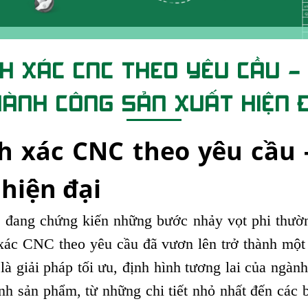
NH XÁC CNC THEO YÊU CẦU 
ÀNH CÔNG SẢN XUẤT HIỆN 
nh xác CNC theo yêu cầu 
hiện đại
 đang chứng kiến những bước nhảy vọt phi thườn
xác CNC theo yêu cầu đã vươn lên trở thành một t
à giải pháp tối ưu, định hình tương lai của ngành
ình sản phẩm, từ những chi tiết nhỏ nhất đến cá