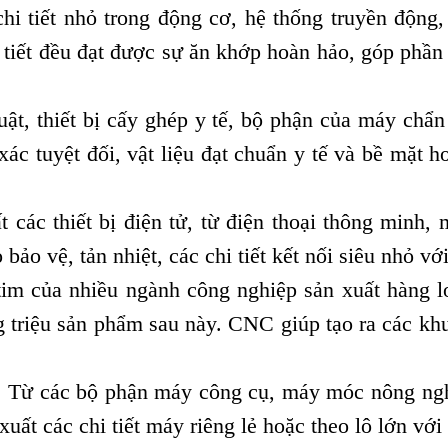
i tiết nhỏ trong động cơ, hệ thống truyền động
iết đều đạt được sự ăn khớp hoàn hảo, góp phần n
ật, thiết bị cấy ghép y tế, bộ phận của máy chẩn
xác tuyệt đối, vật liệu đạt chuẩn y tế và bề mặt
 các thiết bị điện tử, từ điện thoại thông minh,
ảo vệ, tản nhiệt, các chi tiết kết nối siêu nhỏ với
im của nhiều ngành công nghiệp sản xuất hàng l
g triệu sản phẩm sau này. CNC giúp tạo ra các kh
: Từ các bộ phận máy công cụ, máy móc nông nghi
ất các chi tiết máy riêng lẻ hoặc theo lô lớn với 