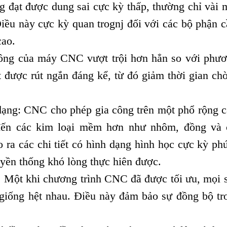
ạt được dung sai cực kỳ thấp, thường chỉ vài mi
Điều này cực kỳ quan trognj đối với các bộ phận 
cao.
 công của máy CNC vượt trội hơn hẳn so với phư
ất được rút ngắn đáng kể, từ đó giảm thời gian ch
 dạng: CNC cho phép gia công trên một phổ rộng cá
 đến các kim loại mềm hơn như nhôm, đồng và c
ra các chi tiết có hình dạng hình học cực kỳ phứ
yền thống khó lòng thực hiên được.
: Một khi chương trình CNC đã được tối ưu, mọi 
t giống hệt nhau. Điều này đảm bảo sự đồng bộ tr