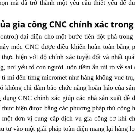
 mà đã trở thành một yêu cầu thiết yếu để duy 
ủa gia công CNC chính xác trong 
rol) đại diện cho một bước tiến đột phá trong l
ót, máy móc CNC được điều khiển hoàn toàn bằng
 thực hiện với độ chính xác tuyệt đối và nhất quá
, nơi yếu tố con người luôn tiềm ẩn rủi ro về sai
 tỉ mỉ đến từng micromet như hàng không vuc trụ, 
Nó không chỉ đảm bảo chức năng hoàn hảo của sản
g dụng CNC chính xác giúp các nhà sản xuất dễ 
ể thực hiện được bằng các phương pháp thủ công h
i một đơn vị cung cấp dịch vụ gia công cơ khí c
tư vào một giải pháp toàn diện mang lại hàng loạt