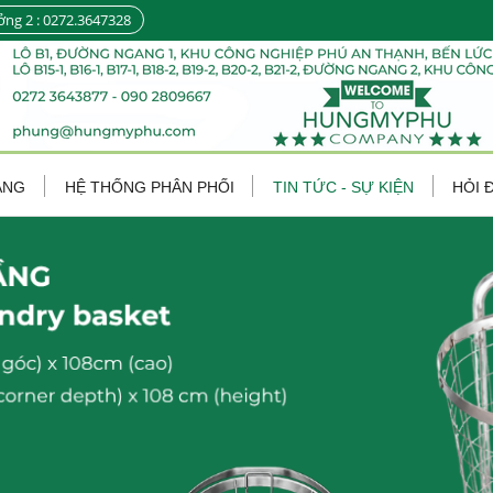
ởng 2 : 0272.3647328
ÀNG
HỆ THỐNG PHÂN PHỐI
TIN TỨC - SỰ KIỆN
HỎI 