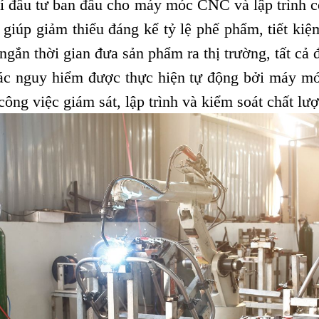
í đầu tư ban đầu cho máy móc CNC và lập trình có 
giúp giảm thiểu đáng kể tỷ lệ phế phẩm, tiết kiệ
t ngắn thời gian đưa sản phẩm ra thị trường, tất c
ác nguy hiểm được thực hiện tự động bởi máy móc,
công việc giám sát, lập trình và kiểm soát chất lư