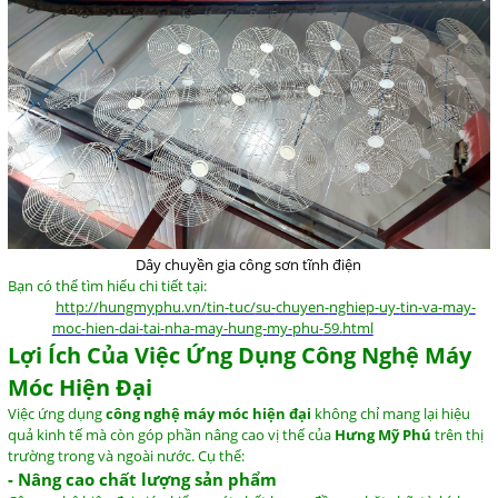
Dây chuyền gia công sơn tĩnh điện
Bạn
có
thể
tìm
hiểu
chi
tiết
tại:
http://
hungmyphu.
vn/
tin-
tuc/
su-
chuyen-
nghiep-
uy-
tin-
va-
may-
moc-
hien-
dai-
tai-
nha-
may-
hung-
my-
phu-
59.
html
Lợi
Ích
Của
Việc
Ứng
Dụng
Công
Nghệ
Máy
Móc
Hiện
Đại
Việc
ứng
dụng
công
nghệ
máy
móc
hiện
đại
không
chỉ
mang
lại
hiệu
quả
kinh
tế
mà
còn
góp
phần
nâng
cao
vị
thế
của
Hưng
Mỹ
Phú
trên
thị
trường
trong
và
ngoài
nước.
Cụ
thể:
-
Nâng
cao
chất
lượng
sản
phẩm