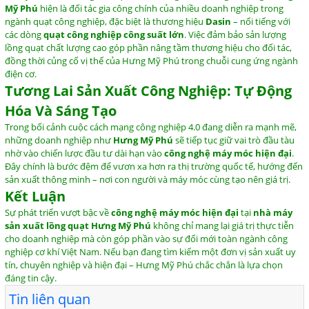
Mỹ
Phú
hiện
là
đối
tác
gia
công
chính
của
nhiều
doanh
nghiệp
trong
ngành
quạt
công
nghiệp,
đặc
biệt
là
thương
hiệu
Dasin
–
nổi
tiếng
với
các
dòng
quạt
công
nghiệp
công
suất
lớn
.
Việc
đảm
bảo
sản
lượng
lồng
quạt
chất
lượng
cao
góp
phần
nâng
tầm
thương
hiệu
cho
đối
tác,
đồng
thời
củng
cố
vị
thế
của
Hưng
Mỹ
Phú
trong
chuỗi
cung
ứng
ngành
điện
cơ.
Tương
Lai
Sản
Xuất
Công
Nghiệp:
Tự
Động
Hóa
Và
Sáng
Tạo
Trong
bối
cảnh
cuộc
cách
mạng
công
nghiệp
4.0
đang
diễn
ra
mạnh
mẽ,
những
doanh
nghiệp
như
Hưng
Mỹ
Phú
sẽ
tiếp
tục
giữ
vai
trò
đầu
tàu
nhờ
vào
chiến
lược
đầu
tư
dài
hạn
vào
công
nghệ
máy
móc
hiện
đại
.
Đây
chính
là
bước
đệm
để
vươn
xa
hơn
ra
thị
trường
quốc
tế,
hướng
đến
sản
xuất
thông
minh –
nơi
con
người
và
máy
móc
cùng
tạo
nên
giá
trị.
Kết
Luận
Sự
phát
triển
vượt
bậc
về
công
nghệ
máy
móc
hiện
đại
tại
nhà
máy
sản
xuất
lồng
quạt
Hưng
Mỹ
Phú
không
chỉ
mang
lại
giá
trị
thực
tiễn
cho
doanh
nghiệp
mà
còn
góp
phần
vào
sự
đổi
mới
toàn
ngành
công
nghiệp
cơ
khí
Việt
Nam.
Nếu
bạn
đang
tìm
kiếm
một
đơn
vị
sản
xuất
uy
tín,
chuyên
nghiệp
và
hiện
đại –
Hưng
Mỹ
Phú
chắc
chắn
là
lựa
chọn
đáng
tin
cậy.
Tin liên quan