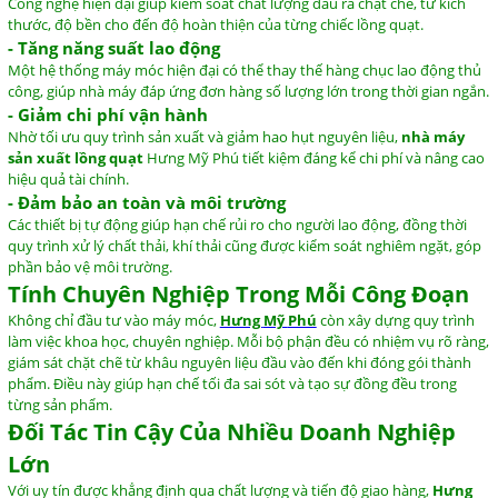
Công
nghệ
hiện
đại
giúp
kiểm
soát
chất
lượng
đầu
ra
chặt
chẽ,
từ
kích
thước,
độ
bền
cho
đến
độ
hoàn
thiện
của
từng
chiếc
lồng
quạt.
-
Tăng
năng
suất
lao
động
Một
hệ
thống
máy
móc
hiện
đại
có
thể
thay
thế
hàng
chục
lao
động
thủ
công,
giúp
nhà
máy
đáp
ứng
đơn
hàng
số
lượng
lớn
trong
thời
gian
ngắn.
-
Giảm
chi
phí
vận
hành
Nhờ
tối
ưu
quy
trình
sản
xuất
và
giảm
hao
hụt
nguyên
liệu,
nhà
máy
sản
xuất
lồng
quạt
Hưng
Mỹ
Phú
tiết
kiệm
đáng
kể
chi
phí
và
nâng
cao
hiệu
quả
tài
chính.
-
Đảm
bảo
an
toàn
và
môi
trường
Các
thiết
bị
tự
động
giúp
hạn
chế
rủi
ro
cho
người
lao
động,
đồng
thời
quy
trình
xử
lý
chất
thải,
khí
thải
cũng
được
kiểm
soát
nghiêm
ngặt,
góp
phần
bảo
vệ
môi
trường.
Tính
Chuyên
Nghiệp
Trong
Mỗi
Công
Đoạn
Không
chỉ
đầu
tư
vào
máy
móc,
Hưng
Mỹ
Phú
còn
xây
dựng
quy
trình
làm
việc
khoa
học,
chuyên
nghiệp.
Mỗi
bộ
phận
đều
có
nhiệm
vụ
rõ
ràng,
giám
sát
chặt
chẽ
từ
khâu
nguyên
liệu
đầu
vào
đến
khi
đóng
gói
thành
phẩm.
Điều
này
giúp
hạn
chế
tối
đa
sai
sót
và
tạo
sự
đồng
đều
trong
từng
sản
phẩm.
Đối
Tác
Tin
Cậy
Của
Nhiều
Doanh
Nghiệp
Lớn
Với
uy
tín
được
khẳng
định
qua
chất
lượng
và
tiến
độ
giao
hàng,
Hưng