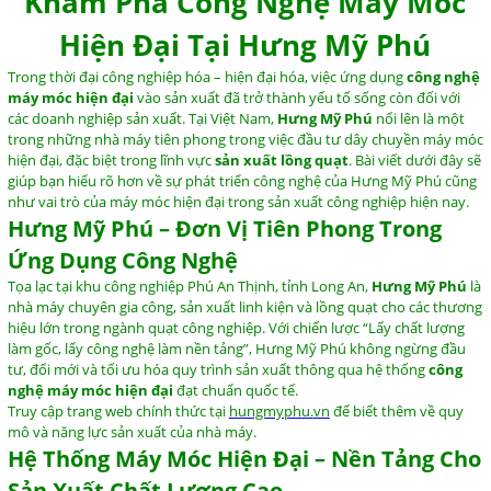
Khám
Phá
Công
Nghệ
Máy
Móc
Hiện
Đại
Tại
Hưng
Mỹ
Phú
Trong
thời
đại
công
nghiệp
hóa –
hiện
đại
hóa,
việc
ứng
dụng
công
nghệ
máy
móc
hiện
đại
vào
sản
xuất
đã
trở
thành
yếu
tố
sống
còn
đối
với
các
doanh
nghiệp
sản
xuất.
Tại
Việt
Nam,
Hưng
Mỹ
Phú
nổi
lên
là
một
trong
những
nhà
máy
tiên
phong
trong
việc
đầu
tư
dây
chuyền
máy
móc
hiện
đại,
đặc
biệt
trong
lĩnh
vực
sản
xuất
lồng
quạt
.
Bài
viết
dưới
đây
sẽ
giúp
bạn
hiểu
rõ
hơn
về
sự
phát
triển
công
nghệ
của
Hưng
Mỹ
Phú
cũng
như
vai
trò
của
máy
móc
hiện
đại
trong
sản
xuất
công
nghiệp
hiện
nay.
Hưng
Mỹ
Phú –
Đơn
Vị
Tiên
Phong
Trong
Ứng
Dụng
Công
Nghệ
Tọa
lạc
tại
khu
công
nghiệp
Phú
An
Thịnh,
tỉnh
Long
An,
Hưng
Mỹ
Phú
là
nhà
máy
chuyên
gia
công,
sản
xuất
linh
kiện
và
lồng
quạt
cho
các
thương
hiệu
lớn
trong
ngành
quạt
công
nghiệp.
Với
chiến
lược “
Lấy
chất
lượng
làm
gốc,
lấy
công
nghệ
làm
nền
tảng”,
Hưng
Mỹ
Phú
không
ngừng
đầu
tư,
đổi
mới
và
tối
ưu
hóa
quy
trình
sản
xuất
thông
qua
hệ
thống
công
nghệ
máy
móc
hiện
đại
đạt
chuẩn
quốc
tế.
Truy
cập
trang
web
chính
thức
tại
hungmyphu.
vn
để
biết
thêm
về
quy
mô
và
năng
lực
sản
xuất
của
nhà
máy.
Hệ
Thống
Máy
Móc
Hiện
Đại –
Nền
Tảng
Cho
Sản
Xuất
Chất
Lượng
Cao