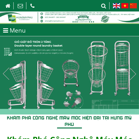
Menu
KHÁM PHÁ CÔNG NGHỆ MÁY MÓC HIỆN ĐẠI TẠI HƯNG MỸ
PHÚ