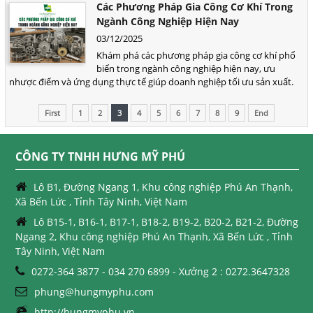
Các Phương Pháp Gia Công Cơ Khí Trong
Ngành Công Nghiệp Hiện Nay
03/12/2025
Khám phá các phương pháp gia công cơ khí phổ
biến trong ngành công nghiệp hiện nay, ưu
nhược điểm và ứng dụng thực tế giúp doanh nghiệp tối ưu sản xuất.
First
1
2
3
4
5
6
7
8
9
End
CÔNG TY TNHH HƯNG MỸ PHÚ
Lô B1, Đường Ngang 1, Khu công nghiệp Phú An Thạnh,
Xã Bến Lức , Tỉnh Tây Ninh, Việt Nam
Lô B15-1, B16-1, B17-1, B18-2, B19-2, B20-2, B21-2, Đường
Ngang 2, Khu công nghiệp Phú An Thạnh, Xã Bến Lức , Tỉnh
Tây Ninh, Việt Nam
0272-364 3877 - 034 270 6899 - Xưởng 2 : 0272.3647328
phung@hungmyphu.com
http://hungmyphu.vn