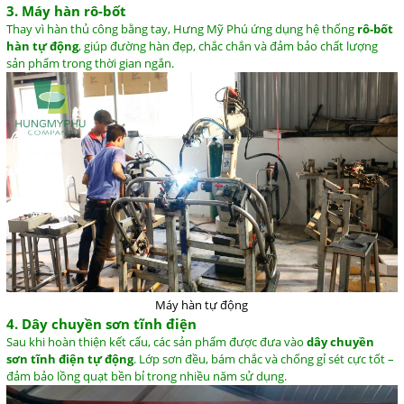
3.
Máy
hàn
rô-
bốt
Thay
vì
hàn
thủ
công
bằng
tay,
Hưng
Mỹ
Phú
ứng
dụng
hệ
thống
rô-
bốt
hàn
tự
động
,
giúp
đường
hàn
đẹp,
chắc
chắn
và
đảm
bảo
chất
lượng
sản
phẩm
trong
thời
gian
ngắn.
Máy hàn tự động
4.
Dây
chuyền
sơn
tĩnh
điện
Sau
khi
hoàn
thiện
kết
cấu,
các
sản
phẩm
được
đưa
vào
dây
chuyền
sơn
tĩnh
điện
tự
động
.
Lớp
sơn
đều,
bám
chắc
và
chống
gỉ
sét
cực
tốt –
đảm
bảo
lồng
quạt
bền
bỉ
trong
nhiều
năm
sử
dụng.