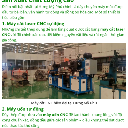
Điểm
nổi
bật
nhất
tại
Hưng
Mỹ
Phú
chính
là
dây
chuyền
máy
móc
được
đầu
tư
bài
bản,
vận
hành
tự
động
và
đồng
bộ
hóa
cao.
Một
số
thiết
bị
tiêu
biểu
gồm:
1.
Máy
cắt
laser
CNC
tự
động
Những
chi
tiết
thép
dùng
để
làm
lồng
quạt
được
cắt
bằng
máy
cắt
laser
CNC
với
độ
chính
xác
cao,
tiết
kiệm
nguyên
vật
liệu
và
rút
ngắn
thời
gian
gia
công.
Máy cắt CNC hiện đại tại Hưng Mỹ Phú
2.
Máy
uốn
tự
động
Dây
thép
được
đưa
vào
máy
uốn
CNC
để
tạo
thành
khung
lồng
với
độ
cong
chuẩn
xác,
đồng
đều
giữa
các
sản
phẩm –
điều
không
thể
đạt
được
nếu
thao
tác
thủ
công.