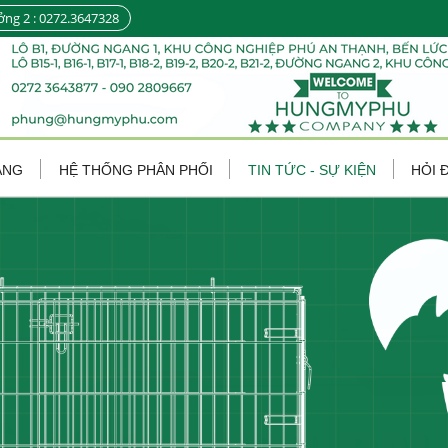
ởng 2 : 0272.3647328
ÀNG
HỆ THỐNG PHÂN PHỐI
TIN TỨC - SỰ KIỆN
HỎI 