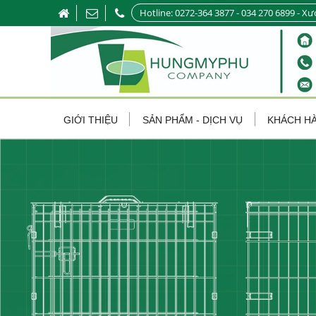
Hotline: 0272-364 3877 - 034 270 6899 - Xư
GIỚI THIỆU
SẢN PHẨM - DỊCH VỤ
KHÁCH H