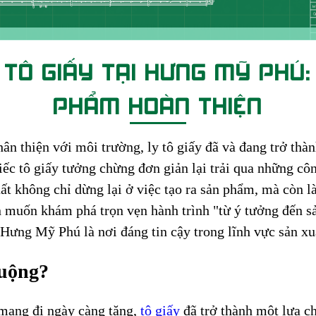
HƯNG MỸ PHÚ - NIỀM TIN TRONG TỪNG SẢN PHẨM
 TÔ GIẤY TẠI HƯNG MỸ PHÚ:
PHẨM HOÀN THIỆN
ân thiện với môi trường, ly tô giấy đã và đang trở th
ếc tô giấy tưởng chừng đơn giản lại trải qua những cô
t không chỉ dừng lại ở việc tạo ra sản phẩm, mà còn là
 muốn khám phá trọn vẹn hành trình "từ ý tưởng đến sản
 Hưng Mỹ Phú là nơi đáng tin cậy trong lĩnh vực sản xuấ
huộng?
 mang đi ngày càng tăng,
tô giấy
đã trở thành một lựa ch