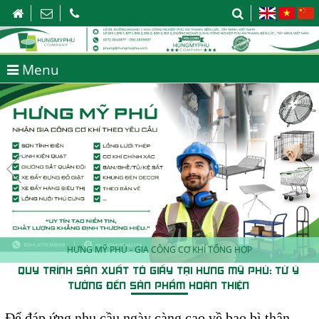
Menu
HƯNG MỸ PHÚ - GIA CÔNG CƠ KHÍ TỔNG HỢP
QUY TRÌNH SẢN XUẤT TÔ GIẤY TẠI HƯNG MỸ PHÚ: TỪ Ý
TƯỞNG ĐẾN SẢN PHẨM HOÀN THIỆN
Để đáp ứng nhu cầu ngày càng cao về bao bì thân