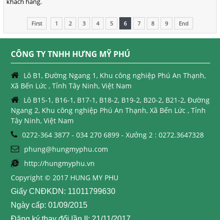
khách hàng.
First
1
2
3
4
5
6
7
8
9
End
CÔNG TY TNHH HƯNG MỸ PHÚ
Lô B1, Đường Ngang 1, Khu công nghiệp Phú An Thạnh,
Xã Bến Lức , Tỉnh Tây Ninh, Việt Nam
Lô B15-1, B16-1, B17-1, B18-2, B19-2, B20-2, B21-2, Đường
Ngang 2, Khu công nghiệp Phú An Thạnh, Xã Bến Lức , Tỉnh
Tây Ninh, Việt Nam
0272-364 3877 - 034 270 6899 - Xưởng 2 : 0272.3647328
phung@hungmyphu.com
http://hungmyphu.vn
Copyright © 2017 HUNG MY PHU
Giấy CNĐKDN: 11011799630
Ngày cấp: 01/09/2015
Đăng ký thay đổi lần II: 21/11/2017