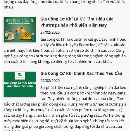
lượng cao, đáp ứng nhu cầu của khách hàng trong nhiều lĩnh vực khác
nhau
Gia Công Cơ Khí Là Gì? Tìm Hiểu Các
Phương Pháp Phổ Biến Hiện Nay
27/02/2025
Gia công cơ khí là quá trình cắt gọt, tạo hình hoặc
xử lý vật liệu (chủ yếu là kim loại) để sản xuất các
chi tiết máy, linh kiện hoặc sản phẩm cơ khí có độ chính xác cao. Công
nghệ gia công cơ khí được ứng dụng rộng rãi trong ngành công nghiệp
sản xuất ô tô, hàng không, cơ điện, y tế và nhiều lĩnh vực khác.
Gia Công Cơ Khí Chính Xác Theo Yêu Cầu
27/02/2025
Sự phát triển của ngành công nghiệp hiện đại kéo
theo nhu cầu gia công cơ khí chính xác ngày càng
cao. Tuy nhiên, không phải đơn vị nào cũng đảm
bảo chất lượng sản phẩm đồng đều. Hưng Mỹ Phú tự hào là xưởng gia
công cơ khí uy tín, chuyên sản xuất các sản phẩm như lồng chóm, kệ
sắt, xe đẩy hàng, chân bàn, chân ghế, tủ sắt, giường sắt... Với hệ thống
máy móc hiện đại cùng đội ngũ kỹ thuật lành nghề, chúng tôi cam kết
mang đến giải pháp gia công chất lượng, đáp ứng tối đa nhu cầu của