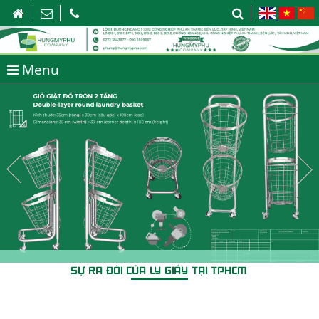
Menu
SỰ RA ĐỜI CỦA LY GIẤY TẠI TPHCM