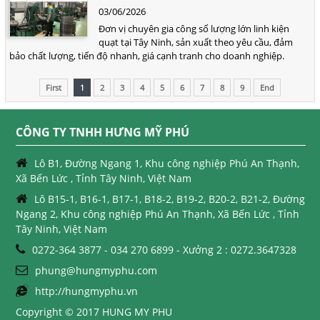
03/06/2026
Đơn vị chuyên gia công số lượng lớn linh kiện
quạt tại Tây Ninh, sản xuất theo yêu cầu, đảm
bảo chất lượng, tiến độ nhanh, giá cạnh tranh cho doanh nghiệp.
First
1
2
3
4
5
6
7
8
9
End
CÔNG TY TNHH HƯNG MỸ PHÚ
Lô B1, Đường Ngang 1, Khu công nghiệp Phú An Thạnh,
Xã Bến Lức , Tỉnh Tây Ninh, Việt Nam
Lô B15-1, B16-1, B17-1, B18-2, B19-2, B20-2, B21-2, Đường
Ngang 2, Khu công nghiệp Phú An Thạnh, Xã Bến Lức , Tỉnh
Tây Ninh, Việt Nam
0272-364 3877 - 034 270 6899 - Xưởng 2 : 0272.3647328
phung@hungmyphu.com
http://hungmyphu.vn
Copyright © 2017 HUNG MY PHU