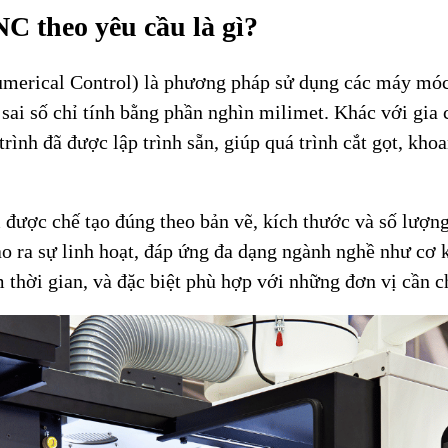
NC theo yêu cầu là gì?
erical Control) là phương pháp sử dụng các máy móc 
, sai số chỉ tính bằng phần nghìn milimet. Khác với gia
ình đã được lập trình sẵn, giúp quá trình cắt gọt, kho
m được chế tạo đúng theo bản vẽ, kích thước và số lượ
ạo ra sự linh hoạt, đáp ứng đa dạng ngành nghề như cơ k
 thời gian, và đặc biệt phù hợp với những đơn vị cần ch