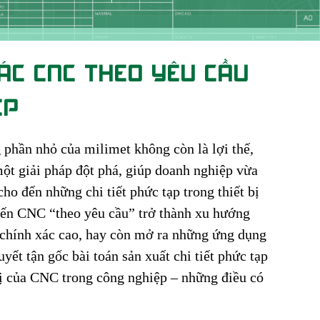
XÁC CNC THEO YÊU CẦU
ỆP
g phần nhỏ của milimet không còn là lợi thế,
ột giải pháp đột phá, giúp doanh nghiệp vừa
ho đến những chi tiết phức tạp trong thiết bị
iến CNC “theo yêu cầu” trở thành xu hướng
ộ chính xác cao, hay còn mở ra những ứng dụng
ết tận gốc bài toán sản xuất chi tiết phức tạp
vị của CNC trong công nghiệp – những điều có