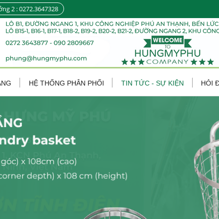
ởng 2 : 0272.3647328
ÀNG
HỆ THỐNG PHÂN PHỐI
TIN TỨC - SỰ KIỆN
HỎI 