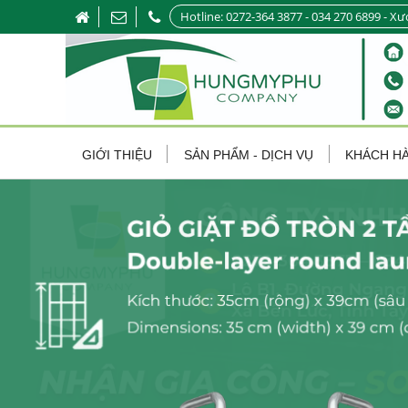
Hotline: 0272-364 3877 - 034 270 6899 - Xư
GIỚI THIỆU
SẢN PHẨM - DỊCH VỤ
KHÁCH H