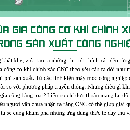
A GIA CÔNG CƠ KHÍ CHÍNH 
RONG SẢN XUẤT CÔNG NGHI
 khắt khe, việc tạo ra những chi tiết chính xác đến từn
ia công cơ khí chính xác CNC theo yêu cầu ra đời như m
hi phí sản xuất. Từ các linh kiện máy móc công nghiệp c
ội so với phương pháp truyền thống. Nhưng điều gì kh
 gia công hàng loạt? Liệu nó chỉ đơn thuần mang lại đ
ều người vẫn chưa nhận ra rằng CNC có thể giúp giải quy
ng ta sẽ cùng khám phá những ứng dụng thực tế đầy thú 