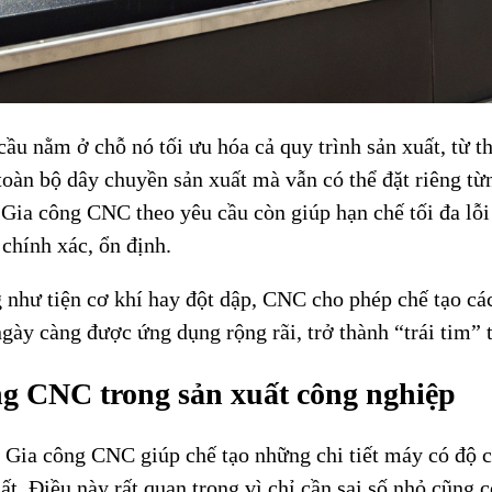
ầu nằm ở chỗ nó tối ưu hóa cả quy trình sản xuất, từ 
àn bộ dây chuyền sản xuất mà vẫn có thể đặt riêng từng 
 Gia công CNC theo yêu cầu còn giúp hạn chế tối đa lỗ
chính xác, ổn định.
 như tiện cơ khí hay đột dập, CNC cho phép chế tạo các
ày càng được ứng dụng rộng rãi, trở thành “trái tim” t
ông CNC trong sản xuất công nghiệp
Gia công CNC giúp chế tạo những chi tiết máy có độ c
. Điều này rất quan trọng vì chỉ cần sai số nhỏ cũng c